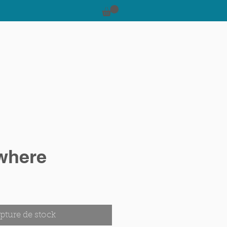
Carte cadeau
where
pture de stock