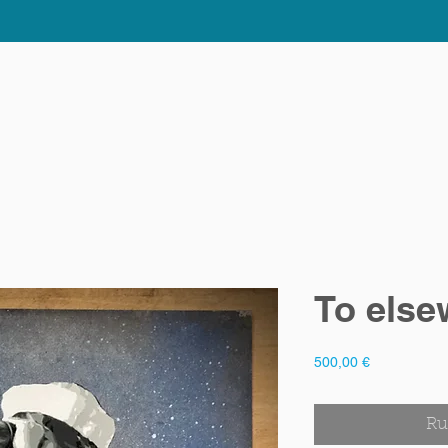
Walls
Videos
Expos Virtuelles
Média
To else
Prix
500,00 €
Ru