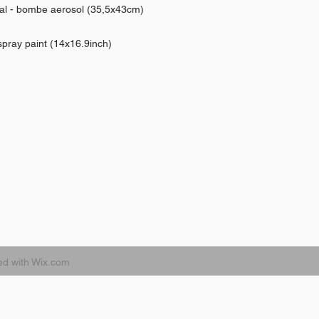
tal - bombe aerosol (35,5x43cm)
 spray paint (14x16.9inch)
ed with
Wix.com