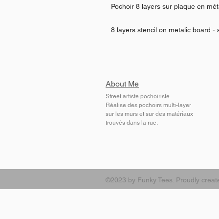
Pochoir 8 layers sur plaque en mé
8 layers stencil on metalic board -
About Me
Street artiste pochoiriste
Réalise des pochoirs multi-layer
sur les murs et sur des matériaux
trouvés dans la rue.
©2023 by Funky Tees. Proudly creat